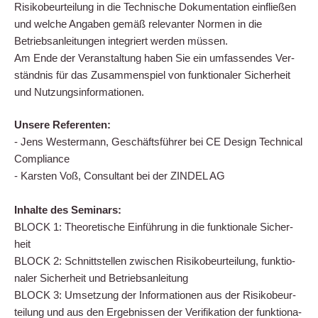
Risi­ko­be­ur­tei­lung in die Tech­ni­sche Doku­men­ta­ti­on ein­flie­ßen
und wel­che Anga­ben gemäß rele­van­ter Nor­men in die
Betriebs­an­lei­tun­gen inte­griert wer­den müs­sen.
Am Ende der Ver­an­stal­tung haben Sie ein umfas­sen­des Ver­
ständ­nis für das Zusam­men­spiel von funk­tio­na­ler Sicher­heit
und Nutzungsinformationen.
Unse­re Refe­ren­ten:
- Jens Wes­ter­mann, Geschäfts­füh­rer bei CE Design Tech­ni­cal
Com­pli­ance
- Kars­ten Voß, Con­sul­tant bei der ZINDEL AG
Inhal­te des Semi­nars:
BLOCK 1: Theo­re­ti­sche Ein­füh­rung in die funk­tio­na­le Sicher­
heit
BLOCK 2: Schnitt­stel­len zwi­schen Risi­ko­be­ur­tei­lung, funk­tio­
na­ler Sicher­heit und Betriebs­an­lei­tung
BLOCK 3: Umset­zung der Infor­ma­tio­nen aus der Risi­ko­be­ur­
tei­lung und aus den Ergeb­nis­sen der Veri­fi­ka­ti­on der funk­tio­na­