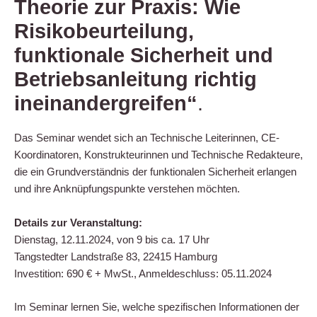
Theorie zur Praxis: Wie
Risikobeurteilung,
funktionale Sicherheit und
Betriebsanleitung richtig
ineinandergreifen“
.
Das Semi­nar wen­det sich an Tech­ni­sche Lei­te­rin­nen, CE-
Koor­di­na­to­ren, Kon­struk­teu­rin­nen und Tech­ni­sche Redak­teu­re,
die ein Grund­ver­ständ­nis der funk­tio­na­len Sicher­heit erlan­gen
und ihre Anknüp­fungs­punk­te ver­ste­hen möch­ten.
Details zur Ver­an­stal­tung:
Diens­tag, 12.11.2024, von 9 bis ca. 17 Uhr
Tang­sted­ter Land­stra­ße 83, 22415 Hamburg
Inves­ti­ti­on: 690 € + MwSt., Anmel­de­schluss: 05.11.2024
Im Semi­nar ler­nen Sie, wel­che spe­zi­fi­schen Infor­ma­tio­nen der