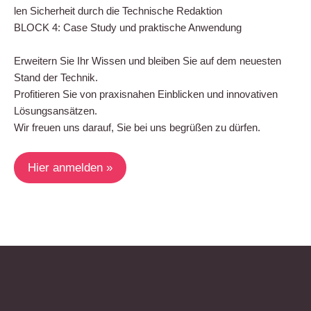
len Sicher­heit durch die Tech­ni­sche Redak­ti­on
BLOCK 4: Case Stu­dy und prak­ti­sche Anwen­dung
Erwei­tern Sie Ihr Wis­sen und blei­ben Sie auf dem neu­es­ten
Stand der Tech­nik.
Pro­fi­tie­ren Sie von pra­xis­na­hen Ein­bli­cken und inno­va­ti­ven
Lösungs­an­sät­zen.
Wir freu­en uns dar­auf, Sie bei uns begrü­ßen zu dürfen.
Hier anmel­den »