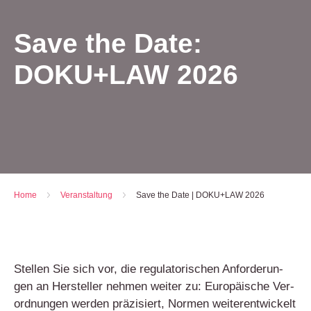
Save the Date:
DOKU+LAW 2026
Home
-
Ver­an­stal­tung
-
Save the Date | DOKU+LAW 2026
Stel­len Sie sich vor, die regu­la­to­ri­schen Anfor­de­run­
gen an Her­stel­ler neh­men wei­ter zu: Euro­päi­sche Ver­
ord­nun­gen wer­den prä­zi­siert, Nor­men wei­ter­ent­wi­ckelt