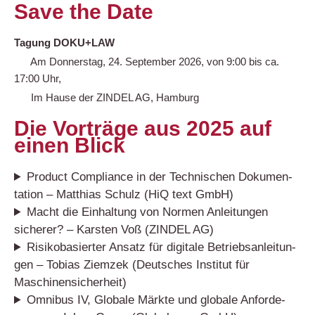
Save the Date
Tagung DOKU+LAW
Am Donnerstag, 24. September 2026, von 9:00 bis ca.
17:00 Uhr,
Im Hause der ZINDEL AG, Hamburg
Die Vorträge aus 2025 auf
einen Blick
Pro­duct Com­pli­ance in der Tech­ni­schen Doku­men­
ta­ti­on – Mat­thi­as Schulz (HiQ text GmbH)
Macht die Ein­hal­tung von Nor­men Anlei­tun­gen
siche­rer? – Kars­ten Voß (ZINDEL AG)
Risi­ko­ba­sier­ter Ansatz für digi­ta­le Betriebs­an­lei­tun­
gen – Tobi­as Ziem­zek (Deut­sches Insti­tut für
Maschinensicherheit)
Omni­bus IV, Glo­ba­le Märk­te und glo­ba­le Anfor­de­