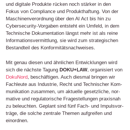
und digi­ta­le Pro­duk­te rücken noch stär­ker in den
Fokus von Com­pli­ance und Pro­dukt­haf­tung. Von der
Maschi­nen­ver­ord­nung über den AI Act bis hin zu
Cyber­se­cu­ri­ty-Vor­ga­ben ent­steht ein Umfeld, in dem
Tech­ni­sche Doku­men­ta­ti­on längst mehr ist als rei­ne
Infor­ma­ti­ons­ver­mitt­lung, sie wird zum stra­te­gi­schen
Bestand­teil des Konformitätsnachweises.
Mit genau die­sen und ähn­li­chen Ent­wick­lun­gen wird
sich die nächs­te Tagung
DOKU+LAW
, orga­ni­siert von
Doku­N­ord
, beschäf­ti­gen. Auch dies­mal brin­gen wir
Fach­leu­te aus Indus­trie, Recht und Tech­ni­scher Kom­
mu­ni­ka­ti­on zusam­men, um aktu­el­le gesetz­li­che, nor­
ma­ti­ve und regu­la­to­ri­sche Fra­ge­stel­lun­gen pra­xis­nah
zu beleuch­ten. Geplant sind fünf Fach- und Impuls­vor­
trä­ge, die sol­che zen­tra­le The­men auf­grei­fen und
einordnen.