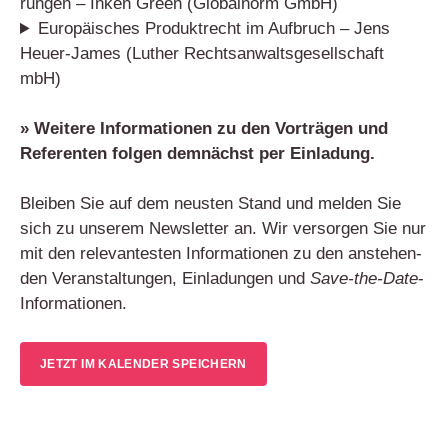
run­gen – Inken Green (Glo­bal­norm GmbH)
Euro­päi­sches Pro­dukt­recht im Auf­bruch – Jens
Heu­er-James (Luther Rechts­an­walts­ge­sell­schaft
mbH)
» Wei­te­re Infor­ma­tio­nen zu den Vor­trä­gen und
Refe­ren­ten fol­gen dem­nächst per Ein­la­dung.
Blei­ben Sie auf dem neus­ten Stand und mel­den Sie
sich zu unse­rem News­let­ter an. Wir ver­sor­gen Sie nur
mit den rele­van­tes­ten Infor­ma­tio­nen zu den anste­hen­
den Ver­an­stal­tun­gen, Ein­la­dun­gen und
Save-the-Date
-
Infor­ma­tio­nen.
JETZT IM KALEN­DER SPEICHERN