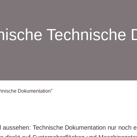
nische Technische 
ch­ni­sche Dokumentation”
us­se­hen: Tech­ni­sche Doku­men­ta­ti­on nur noch ele