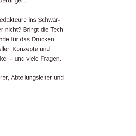
ue­run­gen.
Redak­teu­re ins Schwär­
r nicht? Bringt die Tech­
n­de für das Dru­cken
l­len Kon­zep­te und
­kel – und vie­le Fragen.
er, Abtei­lungs­lei­ter und