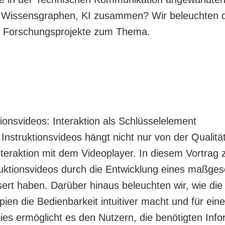
, Wis­sens­gra­phen, KI zusam­men? Wir beleuch­ten
­le For­schungs­pro­jek­te zum Thema.
ti­ons­vi­de­os: Inter­ak­ti­on als Schlüs­sel­ele­ment
 Instruk­ti­ons­vi­de­os hängt nicht nur von der Qua­li­tä
r­ak­ti­on mit dem Video­play­er. In die­sem Vor­trag z
ruk­ti­ons­vi­de­os durch die Ent­wick­lung eines maß­ge­
­sert haben. Dar­über hin­aus beleuch­ten wir, wie die
­zi­pi­en die Bedien­bar­keit intui­ti­ver macht und für e
 Dies ermög­licht es den Nut­zern, die benö­tig­ten Info