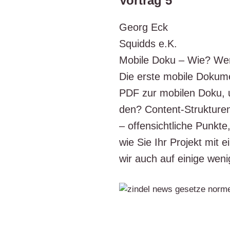
Vortrag 5
Georg Eck
Squ­idds e.K.
Mobi­le Doku – Wie? W
Die ers­te mobi­le Doku­m
PDF zur mobi­len Doku, un
den? Con­tent-Struk­tu­ren
– offen­sicht­li­che Punk­t
wie Sie Ihr Pro­jekt mit e
wir auch auf eini­ge weni­g