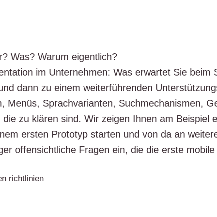
er? Was? War­um eigent­lich?
en­ta­ti­on im Unter­neh­men: Was erwar­tet Sie beim
d dann zu einem wei­ter­füh­ren­den Unter­stüt­zung
, Menüs, Sprach­va­ri­an­ten, Such­me­cha­nis­men, Ger
e, die zu klä­ren sind. Wir zei­gen Ihnen am Bei­spiel e
inem ers­ten Pro­to­typ star­ten und von da an wei­ter
er offen­sicht­li­che Fra­gen ein, die die ers­te mobi­le