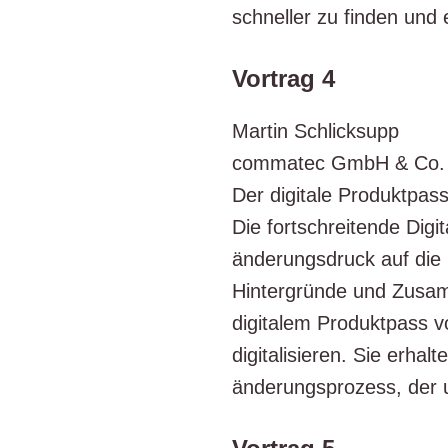
schnel­ler zu fin­den und e
Vortrag 4
Mar­tin Schlick­supp
com­ma­tec GmbH & Co
Der digi­ta­le Pro­dukt­pa
Die fort­schrei­ten­de Digi
än­de­rungs­druck auf die 
Hin­ter­grün­de und Zusam
digi­ta­lem Pro­dukt­pass v
digi­ta­li­sie­ren. Sie erh
än­de­rungs­pro­zess, der