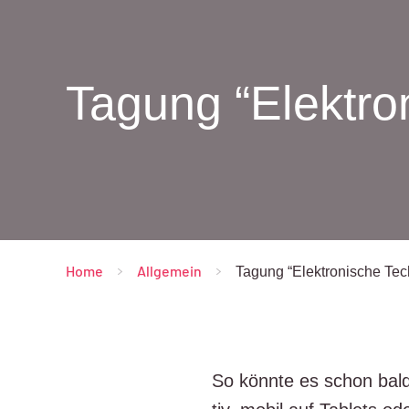
Tagung “Elektro
Home
All­ge­mein
-
-
Tagung “Elek­tro­ni­sche Te
So könn­te es schon bald a