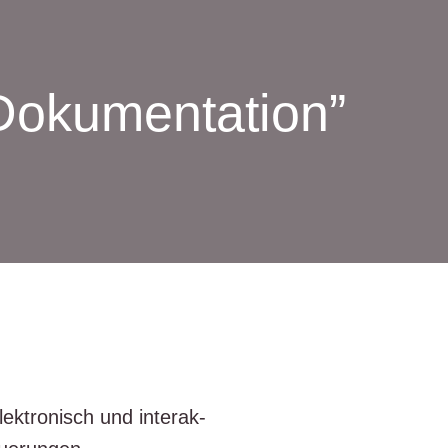
Dokumentation”
k­tro­nisch und inter­ak­