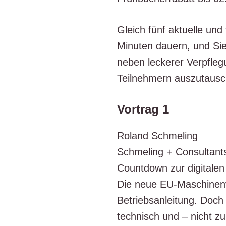
Gleich fünf aktu­el­le und
Minu­ten dau­ern, und Sie
neben lecke­rer Ver­pfle­
Teil­neh­mern auszutaus
Vortrag 1
Roland Schme­ling
Schme­ling + Con­sul­ta
Count­down zur digi­ta­len 
Die neue EU-Maschi­nen­ve
Betriebs­an­lei­tung. Doch
tech­nisch und – nicht zu 