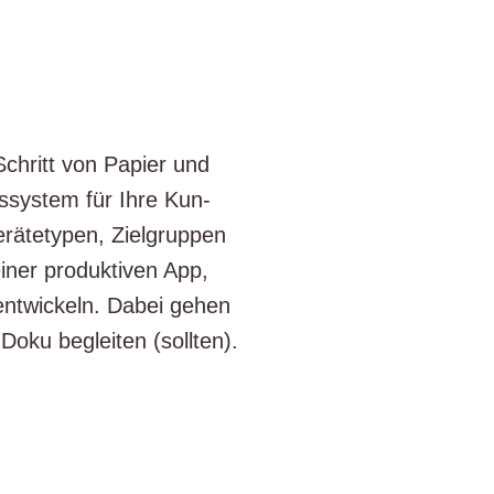
 Schritt von Papier und
s­sys­tem für Ihre Kun­
ä­te­ty­pen, Ziel­grup­pen
iner pro­duk­ti­ven App,
­ent­wi­ckeln. Dabei gehen
 Doku beglei­ten (soll­ten).