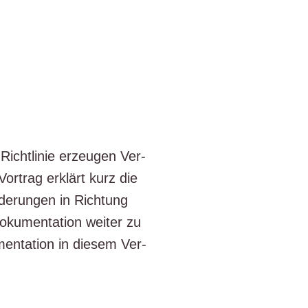
-Richt­li­nie erzeu­gen Ver­
Vor­trag erklärt kurz die
de­run­gen in Rich­tung
oku­men­ta­ti­on wei­ter zu
men­ta­ti­on in die­sem Ver­