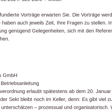
 fun­dier­te Vor­trä­ge erwar­ten Sie. Die Vor­trä­ge w
 haben auch jeweils Zeit, Ihre Fra­gen zu stel­len. 
gung genü­gend Gele­gen­hei­ten, sich mit den Refe­r
chen.
nts GmbH
Betriebs­an­lei­tung
r­ord­nung erlaubt spä­tes­tens ab dem 20. Janu­ar 2
 der Sekt bleibt noch im Kel­ler, denn: Es gibt viel zu 
unter­schät­zen – pro­zes­su­al und orga­ni­sa­to­risch