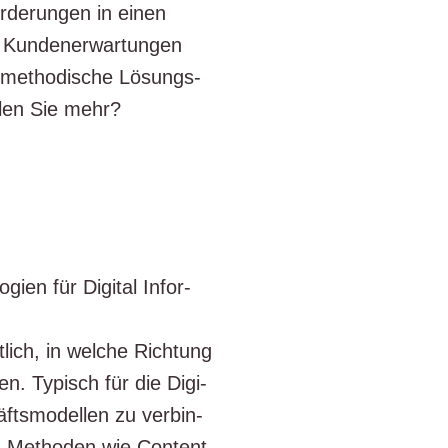
­de­run­gen in einen
un­den­er­war­tun­gen
n metho­di­sche Lösungs­
­len Sie mehr?
­gien für Digi­tal Infor­
t­lich, in wel­che Rich­tung
­ten. Typisch für die Digi­
fts­mo­del­len zu ver­bin­
en Metho­den wie Con­tent-