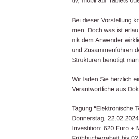
tiv, mobil auf Tablets od
Bei die­ser Vor­stel­lung
men. Doch was ist erlaub
nik dem Anwen­der wirk­li
und Zusam­men­füh­ren der
Struk­tu­ren benö­tigt man
Wir laden Sie herz­lich ein
Ver­ant­wort­li­che aus Do
Tagung “Elek­tro­ni­sche T
Don­ners­tag, 22.02.2024
Inves­ti­ti­on: 620 Euro 
Früh­bu­cher­ra­batt bis