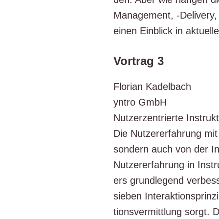
Manage­ment, -Deli­very
einen Ein­blick in aktu­el
Vortrag 3
Flo­ri­an Kadel­bach
yntro GmbH
Nut­zer­zen­trier­te Instruk­
Die Nut­zer­er­fah­rung mit
son­dern auch von der Inte
Nut­zer­er­fah­rung in Inst
ers grund­le­gend ver­bes
sie­ben Inter­ak­ti­ons­prin
ti­ons­ver­mitt­lung sorgt.