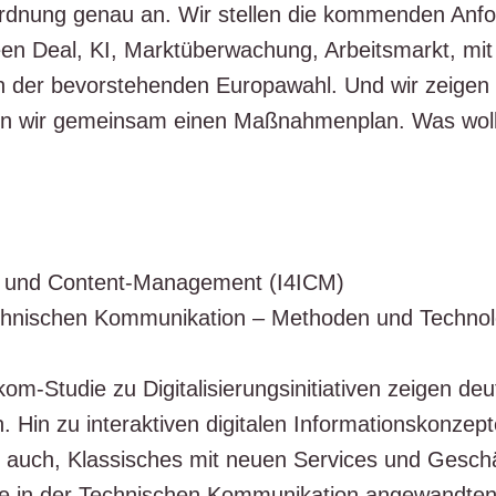
ord­nung genau an. Wir stel­len die kom­men­den Anfor
 Deal, KI, Markt­über­wa­chung, Arbeits­markt, mit K
n der bevor­ste­hen­den Euro­pa­wahl. Und wir zei­ge
keln wir gemein­sam einen Maß­nah­men­plan. Was wol
­ons- und Con­tent-Manage­ment (I4ICM)
ech­ni­schen Kom­mu­ni­ka­ti­on – Metho­den und Tech­no­lo
-Stu­die zu Digi­ta­li­sie­rungs­in­itia­ti­ven zei­gen deu
Hin zu inter­ak­ti­ven digi­ta­len Infor­ma­ti­ons­kon­zep
ber auch, Klas­si­sches mit neu­en Ser­vices und Geschä
 in der Tech­ni­schen Kom­mu­ni­ka­ti­on ange­wand­t