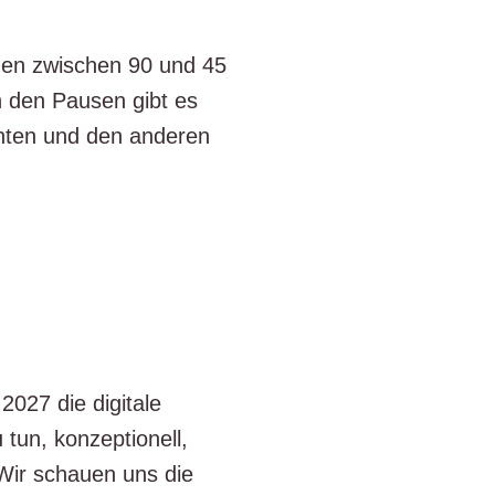
er­den zwi­schen 90 und 45
In den Pau­sen gibt es
en­ten und den ande­ren
027 die digi­ta­le
tun, kon­zep­tio­nell,
. Wir schau­en uns die