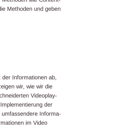
 die Metho­den und geben
t der Infor­ma­tio­nen ab,
ei­gen wir, wie wir die
schnei­der­ten Video­play­
 Imple­men­tie­rung der
ine umfas­sen­de­re Infor­ma­
r­ma­tio­nen im Video