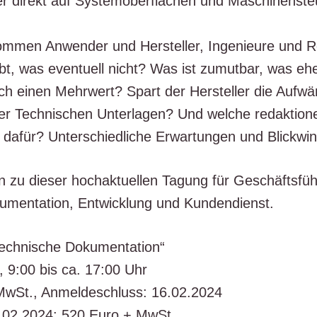
er direkt auf Sys­tem­ober­flä­chen und Maschi­nen­ste
 kom­men Anwen­der und Her­stel­ler, Inge­nieu­re und 
t, was even­tu­ell nicht? Was ist zumut­bar, was ehe
ch einen Mehr­wert? Spart der Her­stel­ler die Auf­wä
 Tech­ni­schen Unter­la­gen? Und wel­che redak­tio­ne
 dafür? Unter­schied­li­che Erwar­tun­gen und Blick­win
 zu die­ser hoch­ak­tu­el­len Tagung für Geschäfts­füh­r
ku­men­ta­ti­on, Ent­wick­lung und Kundendienst.
ech­ni­sche Doku­men­ta­ti­on“
, 9:00 bis ca. 17:00 Uhr
+ MwSt., Anmel­de­schluss: 16.02.2024
 02.02.2024: 520 Euro + MwSt.