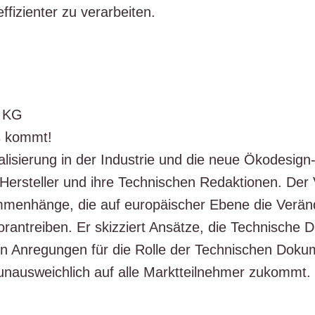
ffi­zi­en­ter zu verarbeiten.
. KG
ss kommt!
­ta­li­sie­rung in der Indus­trie und die neue Öko­de­sign
Her­stel­ler und ihre Tech­ni­schen Redak­tio­nen. Der 
­men­hän­ge, die auf euro­päi­scher Ebe­ne die Ver­än­
or­an­trei­ben. Er skiz­ziert Ansät­ze, die Tech­ni­sche D
al­ten Anre­gun­gen für die Rol­le der Tech­ni­schen Doku­
 unaus­weich­lich auf alle Markt­teil­neh­mer zukommt.