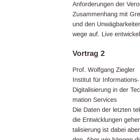
Anfor­de­run­gen der Ver­
Zusam­men­hang mit Green
und den Unwäg­bar­kei­te
we­ge auf. Live ent­wi­c
Vortrag 2
Prof. Wolf­gang Zieg­ler
Insti­tut für Infor­ma­ti
Digi­ta­li­sie­rung in der T
ma­ti­on Ser­vices
Die Daten der letz­ten tekom
die Ent­wick­lun­gen gehen. 
ta­li­sie­rung ist dabei a
den. Aber wie hän­gen die